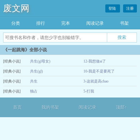
废文网
登陆
注册
分类
排行
完本
阅读记录
书架
《一起跳海》全部小说
[经典小说]
共生(gl母女)
12-我想做ai了
[经典小说]
共生(gl)
10-我是不是要死了
01-14
[经典小说]
共生
3-这就是高chao
01-12
[经典小说]
独占
5-打我
01-05
12-15
首页
我的书架
阅读记录
顶部↑