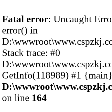
Fatal error
: Uncaught Erro
error() in
D:\wwwroot\www.cspzkj.co
Stack trace: #0
D:\wwwroot\www.cspzkj.co
GetInfo(118989) #1 {main}
D:\wwwroot\www.cspzkj.c
on line
164