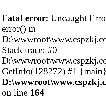
Fatal error
: Uncaught Erro
error() in
D:\wwwroot\www.cspzkj.co
Stack trace: #0
D:\wwwroot\www.cspzkj.co
GetInfo(128272) #1 {main}
D:\wwwroot\www.cspzkj.c
on line
164