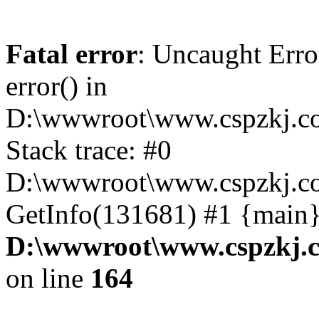
Fatal error
: Uncaught Erro
error() in
D:\wwwroot\www.cspzkj.co
Stack trace: #0
D:\wwwroot\www.cspzkj.co
GetInfo(131681) #1 {main}
D:\wwwroot\www.cspzkj.c
on line
164