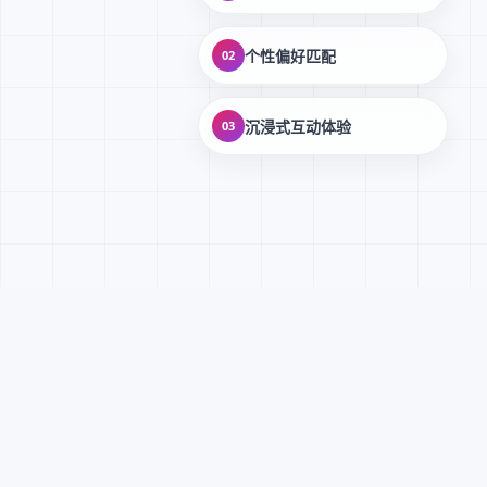
个性偏好匹配
02
沉浸式互动体验
03