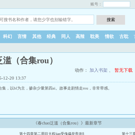
账号：
科幻
言情
其他
经典
同人
高辣
耽美
情欲
古耽
o泛滥（合集rou）
动作：
加入书架
、
暂无下载
2-20 13:37
合集，以bl为主，掺杂少量第四ai。故事走剧情走rou，非常带感。
《春chao泛滥（合集rou）》最新章节
第十四章第二周目大权jian受傀儡皇帝攻8
第十三章