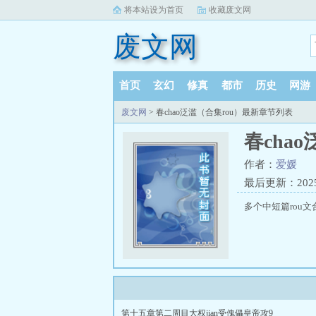
将本站设为首页
收藏废文网
废文网
首页
玄幻
修真
都市
历史
网游
废文网
> 春chao泛滥（合集rou）最新章节列表
春cha
作者：
爱媛
最后更新：2025-1
多个中短篇rou文
第十五章第二周目大权jian受傀儡皇帝攻9