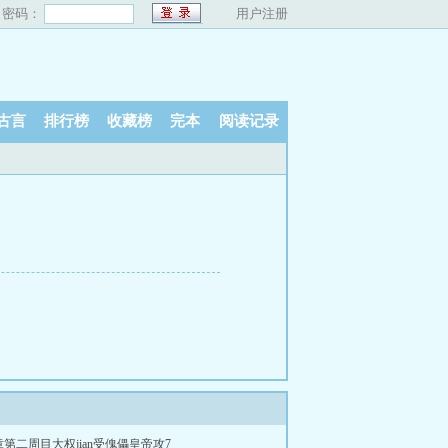
密码：
用户注册
古言
排行榜
收藏榜
完本
阅读记录
第二周目大权jian受傀儡皇帝攻7