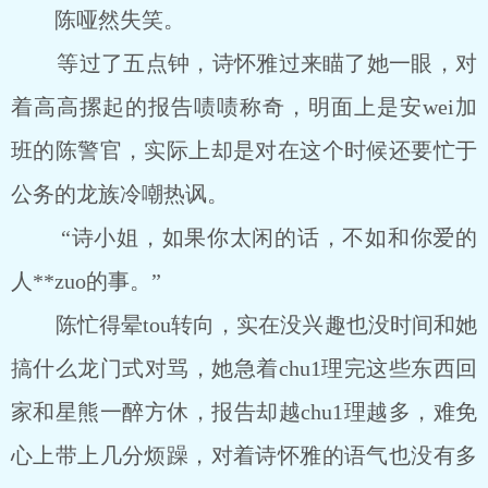
陈哑然失笑。
等过了五点钟，诗怀雅过来瞄了她一眼，对
着高高摞起的报告啧啧称奇，明面上是安wei加
班的陈警官，实际上却是对在这个时候还要忙于
公务的龙族冷嘲热讽。
“诗小姐，如果你太闲的话，不如和你爱的
人**zuo的事。”
陈忙得晕tou转向，实在没兴趣也没时间和她
搞什么龙门式对骂，她急着chu1理完这些东西回
家和星熊一醉方休，报告却越chu1理越多，难免
心上带上几分烦躁，对着诗怀雅的语气也没有多