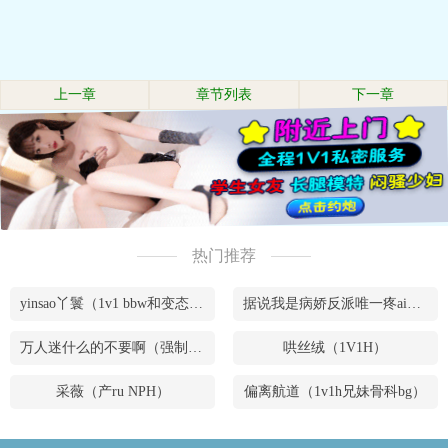
上一章
章节列表
下一章
热门推荐
yinsao丫鬟（1v1 bbw和变态腹黑男）
据说我是病娇反派唯一疼ai的妹妹（兄妹骨）
万人迷什么的不要啊（强制NPH）
哄丝绒（1V1H）
采薇（产ru NPH）
偏离航道（1v1h兄妹骨科bg）