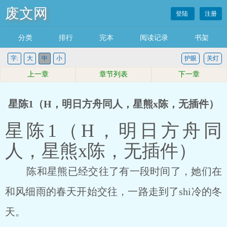
废文网
登陆
注册
分类
排行
完本
阅读记录
书架
字:
大
中
小
护眼
关灯
上一章
章节列表
下一章
星陈1（H，明日方舟同人，星熊x陈，无插件）
星陈1（H，明日方舟同
人，星熊x陈，无插件）
陈和星熊已经交往了有一段时间了，她们在
和风细雨的春天开始交往，一路走到了shi冷的冬
天。