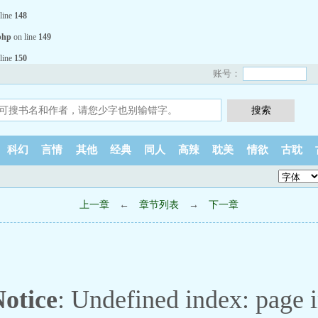
line
148
php
on line
149
line
150
账号：
科幻
言情
其他
经典
同人
高辣
耽美
情欲
古耽
上一章
←
章节列表
→
下一章
otice
: Undefined index: page 