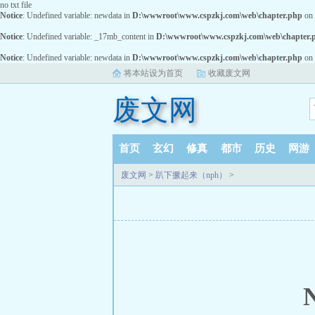
no txt file
Notice
: Undefined variable: newdata in
D:\wwwroot\www.cspzkj.com\web\chapter.php
on 
Notice
: Undefined variable: _17mb_content in
D:\wwwroot\www.cspzkj.com\web\chapter.
Notice
: Undefined variable: newdata in
D:\wwwroot\www.cspzkj.com\web\chapter.php
on 
将本站设为首页
收藏废文网
废文网
首页
玄幻
修真
都市
历史
网游
废文网
>
趴下撅起来（nph）
>
N