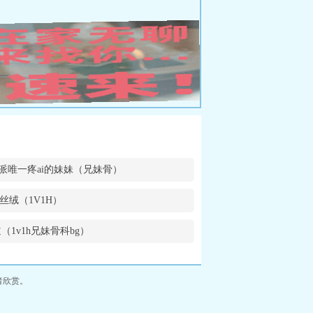
派唯一疼ai的妹妹（兄妹骨）
丝绒（1V1H）
（1v1h兄妹骨科bg）
者欣赏。