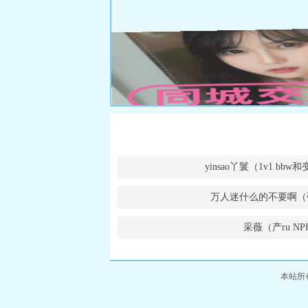
yinsao丫鬟（1v1 bb
万人迷什么的不要啊（
采薇（产ru NP
本站所