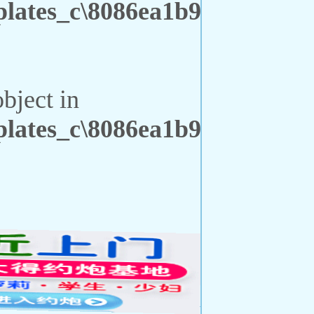
ates_c\8086ea1b9b53fc59db5
object in
ates_c\8086ea1b9b53fc59db5