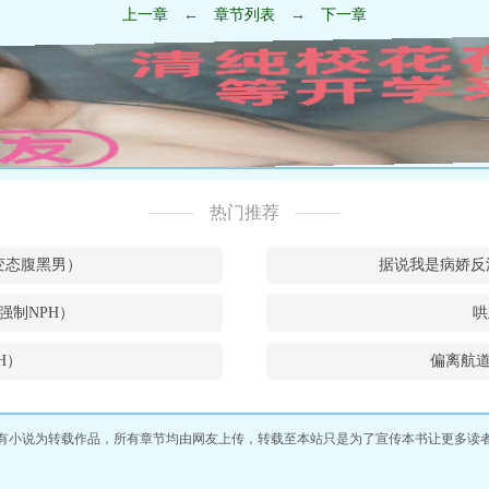
上一章
←
章节列表
→
下一章
热门推荐
w和变态腹黑男）
据说我是病娇反
强制NPH）
哄
H）
偏离航道
有小说为转载作品，所有章节均由网友上传，转载至本站只是为了宣传本书让更多读