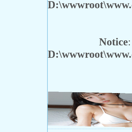
D:\wwwroot\www.c
Notice
:
D:\wwwroot\www.c